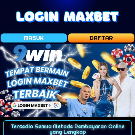
MASUK
DAFTAR
Tersedia Semua Metode Pembayaran Online
yang Lengkap